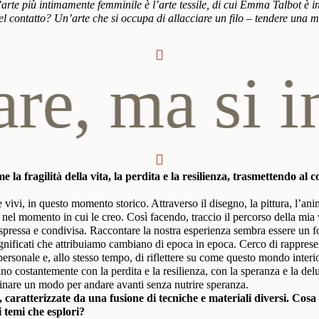
arte più intimamente femminile è l’arte tessile, di cui Emma Talbot è in
 del contatto? Un’arte che si occupa di allacciare un filo – tendere una 
 ma si insin
a fragilità della vita, la perdita e la resilienza, trasmettendo al 
 vivi, in questo momento storico. Attraverso il disegno, la pittura, l’anim
el momento in cui le creo. Così facendo, traccio il percorso della mia v
spressa e condivisa. Raccontare la nostra esperienza sembra essere un 
ificati che attribuiamo cambiano di epoca in epoca. Cerco di rappresen
rsonale e, allo stesso tempo, di riflettere su come questo mondo interior
ano costantemente con la perdita e la resilienza, con la speranza e la de
ginare un modo per andare avanti senza nutrire speranza.
 caratterizzate da una fusione di tecniche e materiali diversi. Cosa 
 i temi che esplori?