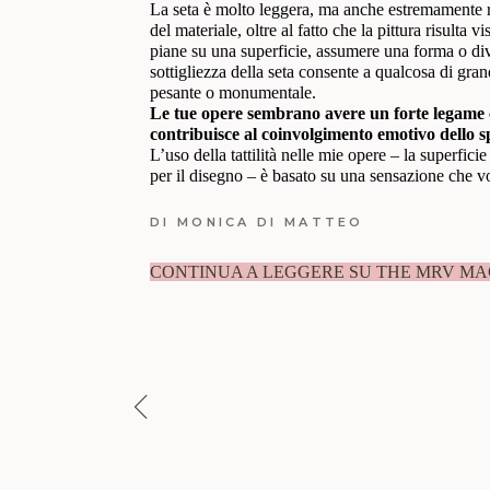
La seta è molto leggera, ma anche estremamente res
del materiale, oltre al fatto che la pittura risulta
piane su una superficie, assumere una forma o div
sottigliezza della seta consente a qualcosa di gra
pesante o monumentale.
Le tue opere sembrano avere un forte legame co
contribuisce al coinvolgimento emotivo dello s
L’uso della tattilità nelle mie opere – la superficie
per il disegno – è basato su una sensazione che v
DI
MONICA DI MATTEO
CONTINUA A LEGGERE SU THE MRV MA