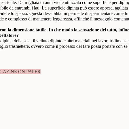
istente. Da migliaia di anni viene utilizzata come superficie per dipinge
 visibile da entrambi i lati. La superficie dipinta può essere appesa, taglia
idere lo spazio. Questa flessibilità mi permette di sperimentare come f
nde e complesso di mantenere leggerezza, affinché il messaggio contenuto
n la dimensione tattile. In che modo la sensazione del tatto, influe
pettatore?
 dipinta della seta, il velluto dipinto e altri materiali nei lavori tridimens
oglio trasmettere, ovvero come il processo del fare possa portare con sé
GAZINE ON PAPER