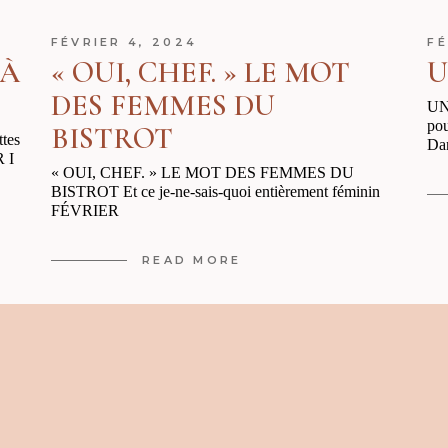
FÉVRIER 4, 2024
FÉ
 À
« OUI, CHEF. » LE MOT
U
DES FEMMES DU
UN
po
BISTROT
tes
Da
 I
« OUI, CHEF. » LE MOT DES FEMMES DU
BISTROT Et ce je-ne-sais-quoi entièrement féminin
FÉVRIER
READ MORE