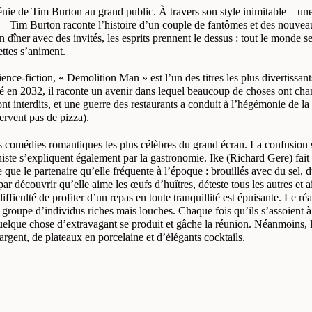
le génie de Tim Burton au grand public. À travers son style inimitable –
 Tim Burton raconte l’histoire d’un couple de fantômes et des nouveaux 
’un dîner avec des invités, les esprits prennent le dessus : tout le mon
ettes s’animent.
ence-fiction, « Demolition Man » est l’un des titres les plus divertissant
é en 2032, il raconte un avenir dans lequel beaucoup de choses ont chang
 sont interdits, et une guerre des restaurants a conduit à l’hégémonie de l
ervent pas de pizza).
 comédies romantiques les plus célèbres du grand écran. La confusion s
oniste s’expliquent également par la gastronomie. Ike (Richard Gere) fai
 le partenaire qu’elle fréquente à l’époque : brouillés avec du sel, du
 découvrir qu’elle aime les œufs d’huîtres, déteste tous les autres et a
fficulté de profiter d’un repas en toute tranquillité est épuisante. Le réa
oupe d’individus riches mais louches. Chaque fois qu’ils s’assoient à ta
uelque chose d’extravagant se produit et gâche la réunion. Néanmoins, l
gent, de plateaux en porcelaine et d’élégants cocktails.