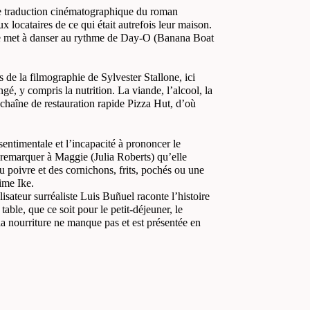
 une traduction cinématographique du roman
locataires de ce qui était autrefois leur maison.
de se met à danser au rythme de Day-O (Banana Boat
s de la filmographie de Sylvester Stallone, ici
é, y compris la nutrition. La viande, l’alcool, la
a chaîne de restauration rapide Pizza Hut, d’où
entimentale et l’incapacité à prononcer le
t remarquer à Maggie (Julia Roberts) qu’elle
 poivre et des cornichons, frits, pochés ou une
ime Ike.
lisateur surréaliste Luis Buñuel raconte l’histoire
ble, que ce soit pour le petit-déjeuner, le
a nourriture ne manque pas et est présentée en