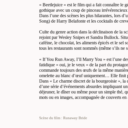
« Beetlejuice » est le film qui a fait connaître 
gothique avec un coup de pinceau irrévérencieux –
Dans l’une des scènes les plus hilarantes, lors d
Song) de Harry Belafonte et les cocktails de crev
Culte du genre action dans la déclinaison de la sci
rejoint par Wesley Snipes et Sandra Bullock. Situ
caféine, le chocolat, les aliments épicés et le sel
tous les restaurants sont nommés (même s’ils ne s
« If You Run Away, I’ll Marry You » est l’une des
fatidique « oui, je le veux » de la part du protag
commande toujours des œufs de la même manière que
omelette au blanc d’œuf uniquement… Elle finit par
Dans « Le charme discret de la bourgeoisie », la di
d’une série d’événements absurdes impliquant un gr
déjeuner, le dîner ou même pour un simple thé, q
mots ou en images, accompagnée de couverts en ar
Scène du film : Runaway Bride