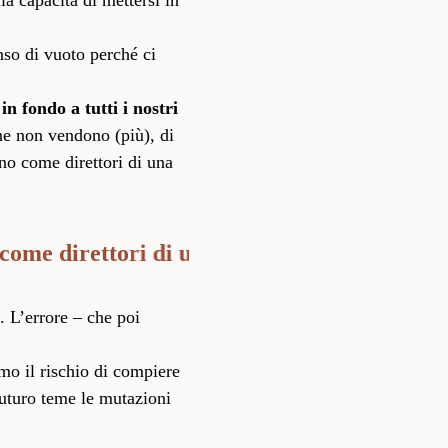
a capacità di mettersi in
nso di vuoto perché ci
n fondo a tutti i nostri
he non vendono (più), di
ano come direttori di una
 direttori di una orchestra stonata
. L’errore – che poi
mo il rischio di compiere
futuro teme le mutazioni