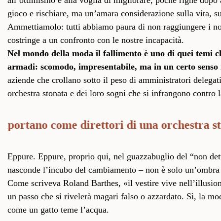
all’ottimismo e alla voglia di migliorare, poche righe dopo
gioco e rischiare, ma un’amara considerazione sulla vita, su
Ammettiamolo: tutti abbiamo paura di non raggiungere i nostr
costringe a un confronto con le nostre incapacità.
Nel mondo della moda il fallimento è uno di quei temi che
armadi: scomodo, impresentabile, ma in un certo senso 
aziende che crollano sotto il peso di amministratori delegat
orchestra stonata e dei loro sogni che si infrangono contro 
rtano come direttori di una orchestra stona
Eppure. Eppure, proprio qui, nel guazzabuglio del “non detto
nasconde l’incubo del cambiamento – non è solo un’ombra 
Come scriveva Roland Barthes, «il vestire vive nell’illusio
un passo che si rivelerà magari falso o azzardato. Sì, la m
come un gatto teme l’acqua.