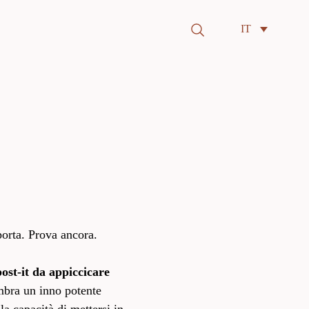
Search
IT
for:
orta. Prova ancora.
ost-it da appiccicare
mbra un inno potente