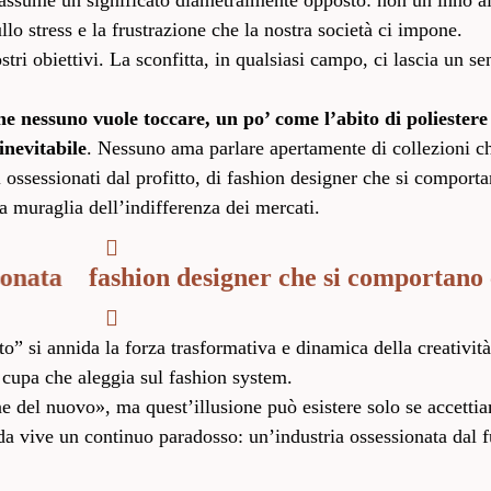
 assume un significato diametralmente opposto: non un inno all
llo stress e la frustrazione che la nostra società ci impone.
i obiettivi. La sconfitta, in qualsiasi campo, ci lascia un se
 nessuno vuole toccare, un po’ come l’abito di poliestere i
inevitabile
. Nessuno ama parlare apertamente di collezioni c
i ossessionati dal profitto, di fashion designer che si comport
la muraglia dell’indifferenza dei mercati.
ta
fashion designer che si comportano come
” si annida la forza trasformativa e dinamica della creatività
cupa che aleggia sul fashion system.
ne del nuovo», ma quest’illusione può esistere solo se accettia
oda vive un continuo paradosso: un’industria ossessionata dal 