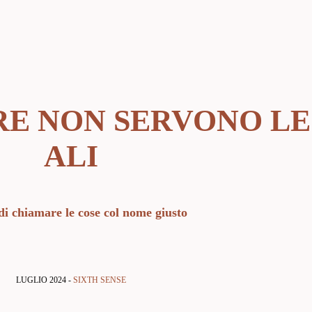
RE NON SERVONO LE
ALI
di chiamare le cose col nome giusto
LUGLIO 2024 -
SIXTH SENSE