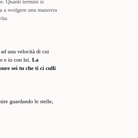
e. Quanti termini si
ova a svolgere una manovra
vita.
 ad una velocità di cui
o e io con lei.
La
re sei tu che ti ci culli
mire guardando le stelle,