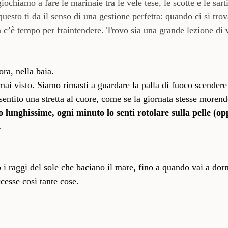
hiamo a fare le marinaie tra le vele tese, le scotte e le sarti
esto ti da il senso di una gestione perfetta: quando ci si tr
n c’è tempo per fraintendere. Trovo sia una grande lezione di 
ra, nella baia.
mai visto. Siamo rimasti a guardare la palla di fuoco scendere
entito una stretta al cuore, come se la giornata stesse morend
lunghissime, ogni minuto lo senti rotolare sulla pelle (oppu
.
 i raggi del sole che baciano il mare, fino a quando vai a dor
cesse così tante cose.