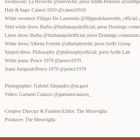
Swimwear: La Reveche @lareveche; press Smith-Petersen @smithpe
Hats & bags: Catarzi 1910 @catarzi1910
White sweaters: Filippo De Laurentiis @filippodelaurentiis_official;
Shirt white dress: Barba @barbanapoliofficial; press Domingo c
Linen dress: Barba @barbanapoliofficial; press Domingo commun
White dress: Alberta Ferretti @albertaferretti; press Aeffe Group
Striped dress: Philosophy @philosophyofficial; press Aeffe Lab
White jeans: Pence 1979 @pence1979
Jeans Jumpsuit:Pence 1979 @pence1979
Photographer: Gabriel Alejandro @at.gavi
Video: Gaetano Caiazzo @gaetanocaiazzo_
Creative Director & Fashion Editor: The Meraviglia
Producer: The Meraviglia