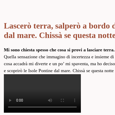
Lascerò terra, salperò a bordo d
dal mare. Chissà se questa nott
Mi sono chiesta spesso che cosa si provi a lasciare terra.
Quella sensazione che immagino di incertezza e insieme di 
cosa accadrà mi diverte e un po’ mi spaventa, ma ho deciso 
e scoprirò le Isole Pontine dal mare. Chissà se questa nott