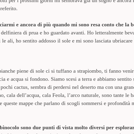
ciolti per i prossimi giorni mi sembrava già un sogno e ancora
referito.
armi e ancora di più quando mi sono resa conto che la bar
a delfiniera di prua e ho guardato avanti. Ho letteralmente bevu
e ali, ho sentito addosso il sole e mi sono lasciata ubriacare
ianche piene di sole ci si tuffano a strapiombo, ti fanno venir
cia e acqua si fondono. Siamo scesi a terra e abbiamo sentito so
 pochi cactus, sembra di perdersi nel deserto ma con una grand
, cala dell’acqua, cala Feola, l’arco naturale, sono tante le b
pire queste mappe che parlano di scogli sommersi e profondità 
 binocolo sono due punti di vista molto diversi per esplora