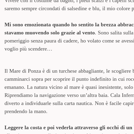
Vivere con il costume da bagno, i piedi scalzi e i capelli s
saremo sempre circondati di salsedine e blu, il mio colore p
Mi sono emozionata quando ho sentito la brezza abbracci
stavamo muovendo solo grazie al vento
. Sono salita sull
pomeriggio senza paura di cadere, ho volato come se avessi l
voglio più scendere…
Il Mare di Ponza è di un turchese abbagliante, le scogliere b
camminarci sopra per scoprire il punto indefinito in cui roc
emanano. La natura vicino al mare è quasi inesistente, solo
Riprendiamo la navigazione verso un’altra baia. Cala Inferno
diverto a individuarle sulla carta nautica. Non è facile ca
prendendo la mano.
Leggere la costa e poi vederla attraverso gli occhi di un