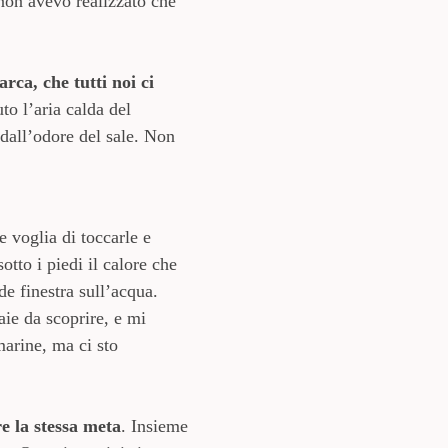
 non avevo realizzato che
ca, che tutti noi ci
to l’aria calda del
 dall’odore del sale. Non
e voglia di toccarle e
tto i piedi il calore che
e finestra sull’acqua.
aie da scoprire, e mi
marine, ma ci sto
re la stessa meta
. Insieme