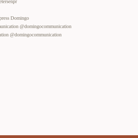
tersenpr
press Domingo
ommunication @domingocommunication
ication @domingocommunication