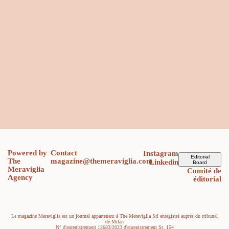
Powered by
Contact
Instagram
Editorial
The
magazine@themeraviglia.com
Linkedin
Board
Meraviglia
Comité de
Agency
éditorial
Le magazine Meraviglia est un journal appartenant à The Meraviglia Srl enregistré auprès du tribunal
de Milan
N° d'enregistrement 12683/2023 d'enregistrement St. 154