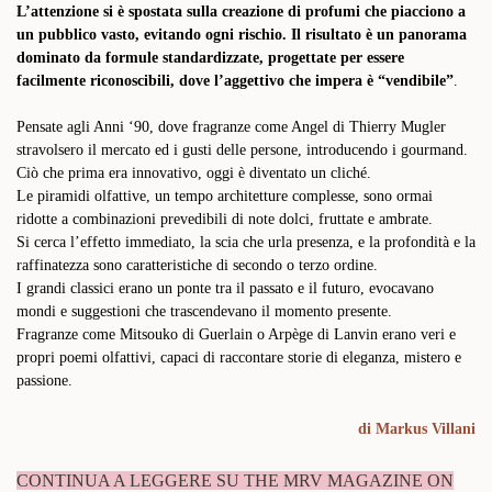
L’attenzione si è spostata sulla creazione di profumi che piacciono a
un pubblico vasto, evitando ogni rischio. Il risultato è un panorama
dominato da formule standardizzate, progettate per essere
facilmente riconoscibili, dove l’aggettivo che impera è “vendibile”
.
Pensate agli Anni ‘90, dove fragranze come Angel di Thierry Mugler
stravolsero il mercato ed i gusti delle persone, introducendo i gourmand.
Ciò che prima era innovativo, oggi è diventato un cliché.
Le piramidi olfattive, un tempo architetture complesse, sono ormai
ridotte a combinazioni prevedibili di note dolci, fruttate e ambrate.
Si cerca l’effetto immediato, la scia che urla presenza, e la profondità e la
raffinatezza sono caratteristiche di secondo o terzo ordine.
I grandi classici erano un ponte tra il passato e il futuro, evocavano
mondi e suggestioni che trascendevano il momento presente.
Fragranze come Mitsouko di Guerlain o Arpège di Lanvin erano veri e
propri poemi olfattivi, capaci di raccontare storie di eleganza, mistero e
passione.
di
Markus Villani
CONTINUA A LEGGERE SU THE MRV MAGAZINE ON