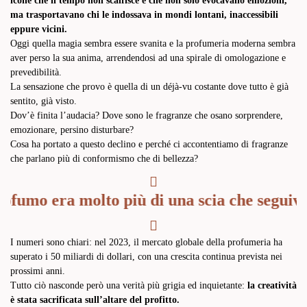
icone che il tempo non scalfisce e che non solo evocavano emozioni,
ma trasportavano chi le indossava in mondi lontani, inaccessibili
eppure vicini.
Oggi quella magia sembra essere svanita e la profumeria moderna sembra
aver perso la sua anima, arrendendosi ad una spirale di omologazione e
prevedibilità.
La sensazione che provo è quella di un déjà-vu costante dove tutto è già
sentito, già visto.
Dov’è finita l’audacia? Dove sono le fragranze che osano sorprendere,
emozionare, persino disturbare?
Cosa ha portato a questo declino e perché ci accontentiamo di fragranze
che parlano più di conformismo che di bellezza?
ofumo era molto più di una scia che seguiva 
I numeri sono chiari: nel 2023, il mercato globale della profumeria ha
superato i 50 miliardi di dollari, con una crescita continua prevista nei
prossimi anni.
Tutto ciò nasconde però una verità più grigia ed inquietante:
la creatività
è stata sacrificata sull’altare del profitto.