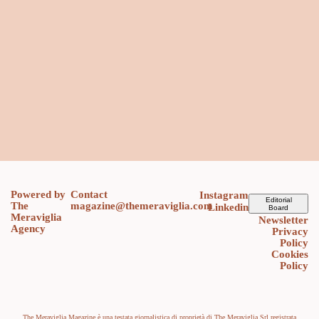
Powered by
Contact
Instagram
Editorial
The
magazine@themeraviglia.com
Linkedin
Board
Meraviglia
Newsletter
Agency
Privacy
Policy
Cookies
Policy
The Meraviglia Magazine è una testata giornalistica di proprietà di The Meraviglia Srl registrata