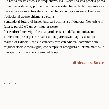
«
In realtà questa edicola la frequentavo già. Aveva una vita propria prima
di me, naturalmente, poi per dieci anni è stata chiusa. Io la frequentavo a
dieci anni e ci sono tornata a 27, perché abitavo qua in zona.
Come se
l’edicola mi avesse chiamata e scelta.»
Pensando al futuro di Erno, Andrea è ottimista e fiduciosa. Non esiste il
futuro, perchè c’è un continuo presente.
Per Andrea “meraviglia”
è una parola costante della comunicazione.
Torneremo presto per ritrovarci a indugiare davanti agli scaffali di
marmo di Edicola Erno e a chiacchierare con Andrea, complice delle
migliori storie e meraviglie, che sempre ci accoglierà di prima mattina in
uno spazio ritrovato e sospeso nel tempo.
di
Alessandra Busacca