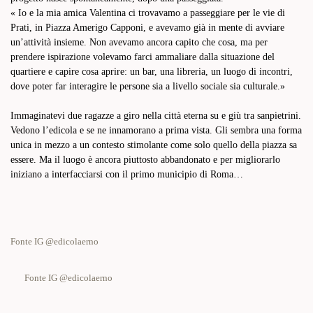
«
Io e la mia amica Valentina ci trovavamo a passeggiare per le vie di
Prati, in Piazza Amerigo Capponi, e avevamo già in mente di avviare
un’attività insieme. Non avevamo ancora capito che cosa, ma per
prendere ispirazione volevamo farci ammaliare dalla situazione del
quartiere e capire cosa aprire: un bar, una libreria, un luogo di incontri,
dove poter far interagire le persone sia a livello sociale sia culturale.»
Immaginatevi due ragazze a giro nella città eterna su e giù tra
sanpietrini.
Vedono l’edicola e se ne innamorano a prima vista. Gli sembra una forma
unica in mezzo a un contesto stimolante come solo quello della piazza sa
essere. Ma il luogo è ancora piuttosto abbandonato e per migliorarlo
iniziano a interfacciarsi con il primo municipio di Roma…
Fonte IG @edicolaerno
Fonte IG @edicolaerno