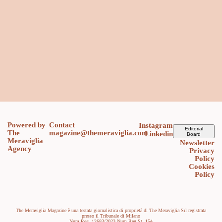
Powered by
Contact
Instagram
Editorial
The
magazine@themeraviglia.com
Linkedin
Board
Meraviglia
Newsletter
Agency
Privacy
Policy
Cookies
Policy
The Meraviglia Magazine è una testata giornalistica di proprietà di The Meraviglia Srl registrata
presso il Tribunale di Milano
Num.Reg. 12683/2023 Num.Reg.St. 154