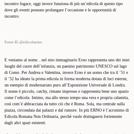
incontro fugace, oggi invece funziona di più un’edicola di questo tipo
dove gli eventi possono prolungare l’occasione e le opportunità di
incontro.
Fonte IG @edicolaerno
E veniamo al nome…nel mio immaginario Erno rappresenta uno dei miei
luoghi del cuore dell’infanzia, un paesino patrimonio UNESCO sul lago
di Como. Per Andrea e Valentina, invece Erno è un uomo che tra il ’51 e
il ’52 ha ideato la prima edicola in forma moderna dotata di luci esterne,
un esempio di modernariato puro all’Esposizione Universale di Londra.
Il nome è piccolo, catchy, rimane impresso e rappresenta bene uno spazio
come l’edicola. Intimo, ma allo stesso tempo una vera e propria calamita,
così com’è
abbracciata da tutto ciò che è Roma. Sola, ma centrale sulla
piazza, circondata dai palazzi e dal rumore. In più
ERNO è l’acronimo di
Edicola Romana Non Ordinaria, perchè vuole distinguersi fortemente
dagli altri spazi esistenti.