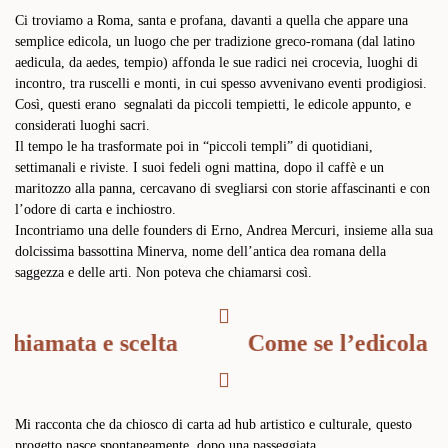
Ci troviamo a Roma, santa e profana, davanti a quella che appare una
semplice edicola, un luogo che per tradizione greco-romana (dal latino
aedicula, da aedes, tempio) affonda le sue radici nei crocevia, luoghi di
incontro, tra ruscelli e monti, in cui spesso avvenivano eventi prodigiosi.
Così, questi erano segnalati da piccoli tempietti, le edicole appunto, e
considerati luoghi sacri.
Il tempo le ha trasformate poi in “piccoli templi” di quotidiani,
settimanali e riviste. I suoi fedeli ogni mattina, dopo il caffè e un
maritozzo alla panna, cercavano di svegliarsi con storie affascinanti e con
l’odore di carta e inchiostro.
Incontriamo una delle founders di Erno, Andrea Mercuri, insieme alla sua
dolcissima bassottina Minerva, nome dell’antica dea romana della
saggezza e delle arti. Non poteva che chiamarsi così.
chiamata e scelta
Come se l’edicola mi
Mi racconta che da chiosco di carta ad hub artistico e culturale, questo
progetto nasce spontaneamente, dopo una passeggiata.