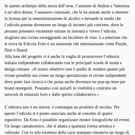
In questo archetipo della storia dell’eroe, l’aiutante di Andrea e Valentina
è un’altra donna: l’assessore comunale, che le ha aiutate anche a ottenere
la licenza per
la somministrazione di alcolici e bevande in modo che
l’edicola potesse diventasse un luogo di incontri più concreto, dove le
persone potessero veramente entrare in sintonia e vivere l’edicola,
sfogliare una rivista sorseggiando un bicchiere di vino.
La selezione che
si trova da Edicola Erno è sia nazionale che internazionale come Purple,
Dust e Dazed.
Alla base del progetto vi è anche la voglia di promuovere l’editoria
italiana indipendente collaborando con le principali scuole di moda e
design romane.
«Il nostro obiettivo non è quello di vendere quante più
riviste possibile ma creare un luogo specializzato in riviste indipendenti
dove poter fare ricerca e che possa anche diventare un pop-up store per
brand emergenti.
Possiamo così aiutarli in visibilità e costruire un
network di relazioni forti e dallo spirito collaborativo.»
L’editoria non è un settore, è comunque un prodotto di nicchia. Per
questo l’edicola si è presto associata anche al concetto di spazio
espositivo. Da Erno è possibile organizzare mostre fotografiche ed eventi.
Un luogo camaleontico, che si adatta a qualsiasi forma artistica e
culturale. Con la sola esistenza della carta stampata rimaneva un luogo di